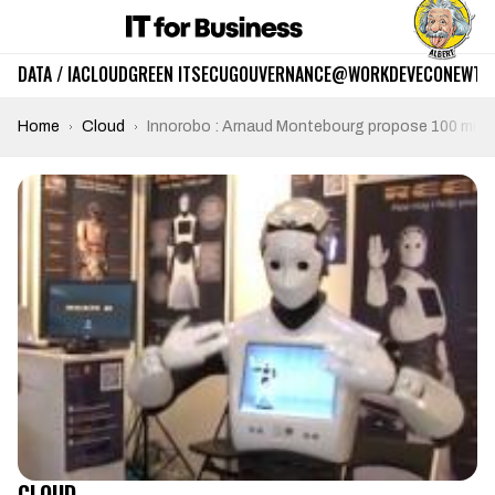
DATA / IA
CLOUD
GREEN IT
SECU
GOUVERNANCE
@WORK
DEV
ECO
NEWTE
Home
Cloud
Innorobo : Arnaud Montebourg propose 100 million
CLOUD