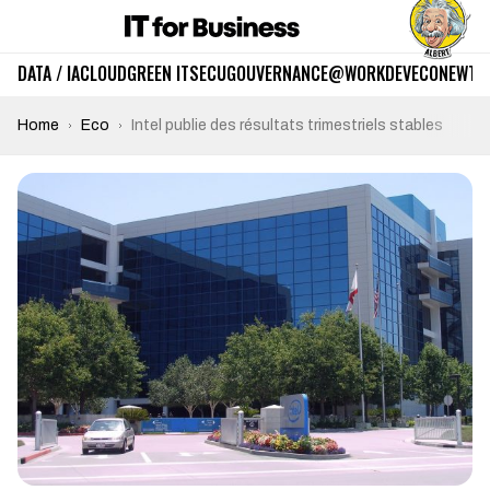
DATA / IA
CLOUD
GREEN IT
SECU
GOUVERNANCE
@WORK
DEV
ECO
NEWTE
Home
Eco
Intel publie des résultats trimestriels stables