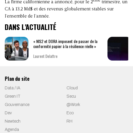
ème
La firme californienne a annoncé, pour le 2
trimestre, un
CA à 13,2 Md$ et des revenus globalement stables sur
l’ensemble de l’année.
DANS L'ACTUALITÉ
« NIS2 et DORA imposent de passer de la
conformité papier à la résilience réelle »
Laurent Delattre
Plan du site
Data / IA
Cloud
Green IT
Secu
Gouvernance
@Work
Dev
Eco
Newtech
RH
Agenda