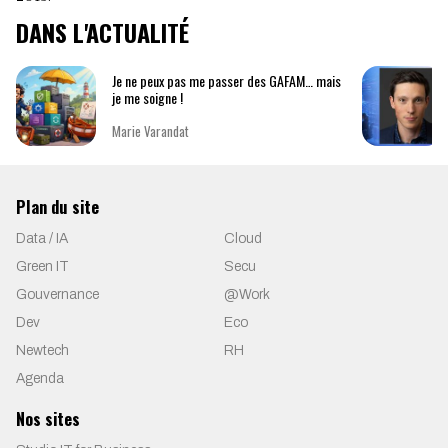
DANS L'ACTUALITÉ
Je ne peux pas me passer des GAFAM… mais
je me soigne !
Marie Varandat
Plan du site
Data / IA
Cloud
Green IT
Secu
Gouvernance
@Work
Dev
Eco
Newtech
RH
Agenda
Nos sites