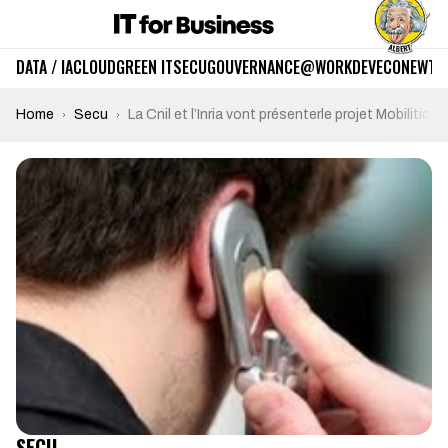
DATA / IA
CLOUD
GREEN IT
SECU
GOUVERNANCE
@WORK
DEV
ECO
NEWTE
Home
Secu
La Cnil et l’Inria vont présenterle projet Mobilitic
SECU