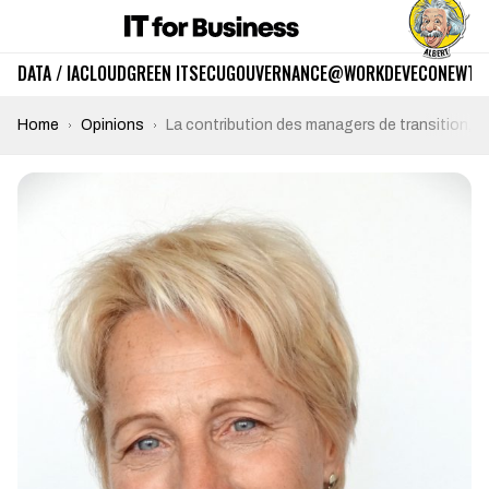
DATA / IA
CLOUD
GREEN IT
SECU
GOUVERNANCE
@WORK
DEV
ECO
NEWTE
Home
Opinions
La contribution des managers de transition, p