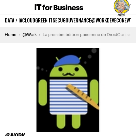
DATA / IA
CLOUD
GREEN IT
SECU
GOUVERNANCE
@WORK
DEV
ECO
NEWTE
Home
@Work
La première édition parisienne de DroidCon se tie
@WORK