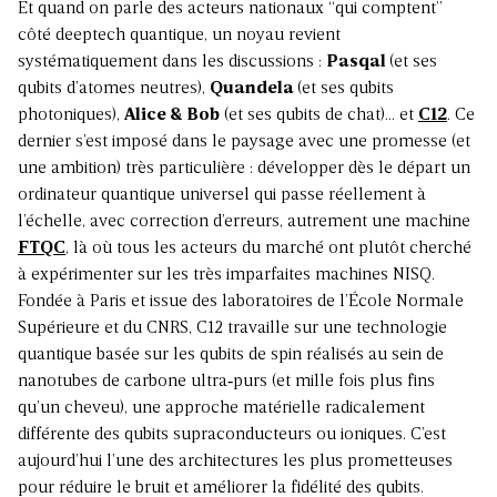
Et quand on parle des acteurs nationaux “qui comptent”
côté deeptech quantique, un noyau revient
systématiquement dans les discussions :
Pasqal
(et ses
qubits d’atomes neutres),
Quandela
(et ses qubits
photoniques),
Alice & Bob
(et ses qubits de chat)… et
C12
. Ce
dernier s’est imposé dans le paysage avec une promesse (et
une ambition) très particulière : développer dès le départ un
ordinateur quantique universel qui passe réellement à
l’échelle, avec correction d’erreurs, autrement une machine
FTQC
, là où tous les acteurs du marché ont plutôt cherché
à expérimenter sur les très imparfaites machines
NISQ
.
Fondée à Paris et issue des laboratoires de l’École Normale
Supérieure et du CNRS, C12 travaille sur une technologie
quantique basée sur les qubits de spin réalisés au sein de
nanotubes de carbone ultra‑purs (et mille fois plus fins
qu’un cheveu), une approche matérielle radicalement
différente des qubits supraconducteurs ou ioniques. C’est
aujourd’hui l’une des architectures les plus prometteuses
pour réduire le bruit et améliorer la fidélité des qubits.