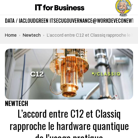
DATA / IA
CLOUD
GREEN IT
SECU
GOUVERNANCE
@WORK
DEV
ECO
NEWTE
Home
Newtech
L’accord entre C12 et Classiq rapproche le ha
NEWTECH
L’accord entre C12 et Classiq
rapproche le hardware quantique
de l’usage pratique