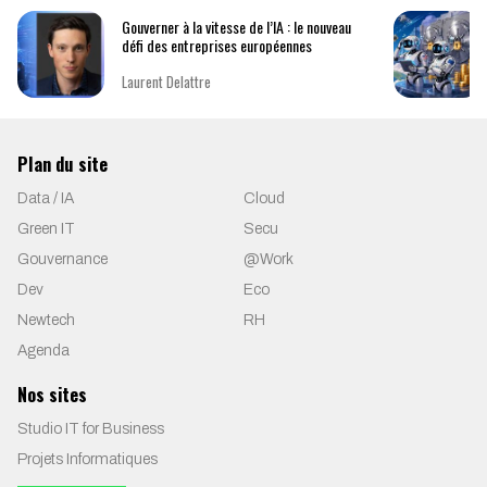
Gouverner à la vitesse de l’IA : le nouveau
défi des entreprises européennes
Laurent Delattre
Plan du site
Data / IA
Cloud
Green IT
Secu
Gouvernance
@Work
Dev
Eco
Newtech
RH
Agenda
Nos sites
Studio IT for Business
Projets Informatiques