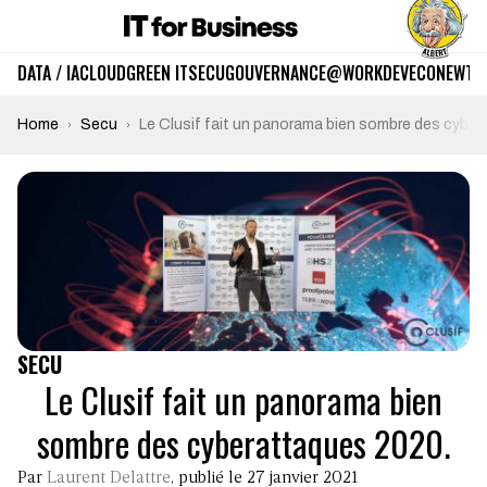
DATA / IA
CLOUD
GREEN IT
SECU
GOUVERNANCE
@WORK
DEV
ECO
NEWTE
Home
Secu
Le Clusif fait un panorama bien sombre des cyber
SECU
Le Clusif fait un panorama bien
sombre des cyberattaques 2020.
Par
Laurent Delattre
, publié le 27 janvier 2021