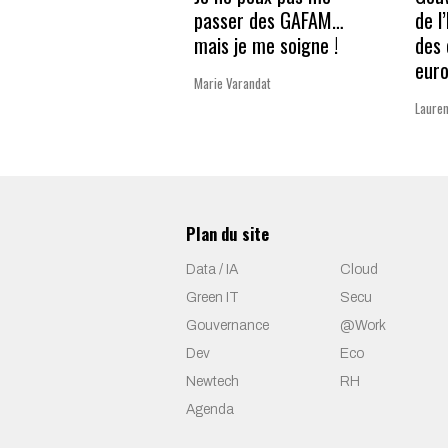
passer des GAFAM…
de l
mais je me soigne !
des 
eur
Marie Varandat
Lauren
Plan du site
Data / IA
Cloud
Green IT
Secu
Gouvernance
@Work
Dev
Eco
Newtech
RH
Agenda