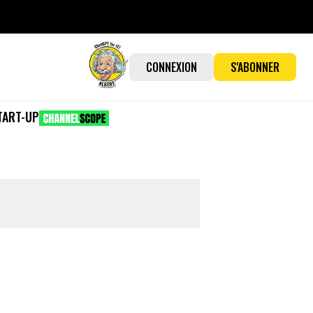
CONNEXION
S'ABONNER
TART-UP