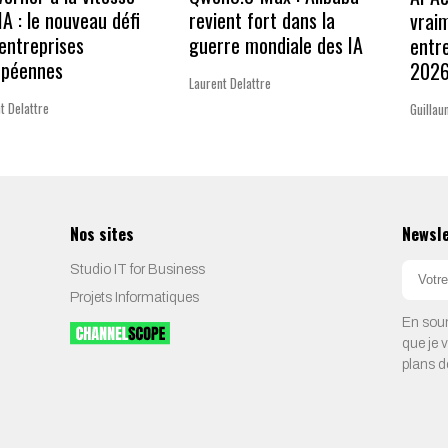
’IA : le nouveau défi
revient fort dans la
vrai
entreprises
guerre mondiale des IA
entr
opéennes
202
Laurent Delattre
t Delattre
Guillau
Nos sites
Newsl
Studio IT for Business
Projets Informatiques
En soum
que je 
plans d