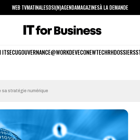
WEB TV
MATINALES
DSI(N)
AGENDA
MAGAZINES
À LA DEMANDE
 IT
SECU
GOUVERNANCE
@WORK
DEV
ECO
NEWTECH
RH
DOSSIERS
S
 sa stratégie numérique