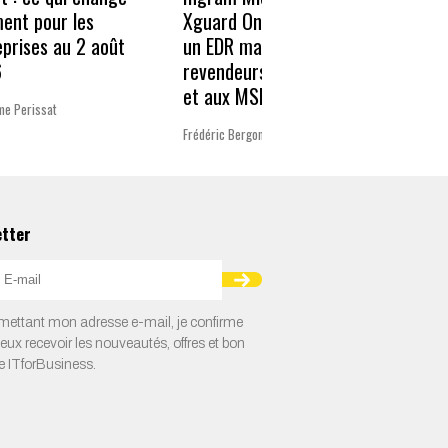
décen
ment pour les
Xguard One proposent
donné
eprises au 2 août
un EDR managé aux
résili
6
revendeurs Microsoft
et aux MSP
Charlot
me Perissat
Frédéric Bergonzoli
etter
ettant mon adresse e-mail, je confirme
veux recevoir les nouveautés, offres et bon
e ITforBusiness.