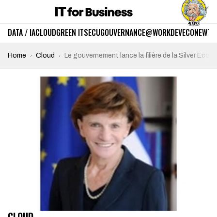
DATA / IA
CLOUD
GREEN IT
SECU
GOUVERNANCE
@WORK
DEV
ECO
NEWTE
Home
Cloud
Le gouvernement lance la filière de la Silver Ec
CLOUD