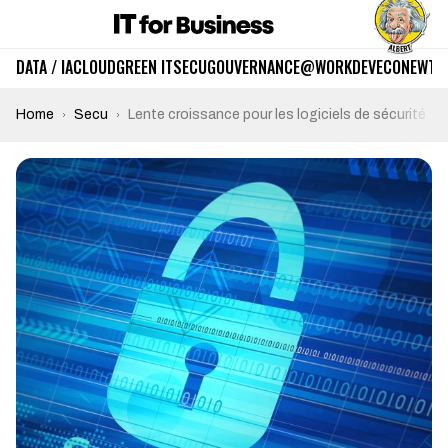
DATA / IA
CLOUD
GREEN IT
SECU
GOUVERNANCE
@WORK
DEV
ECO
NEWTE
Home
Secu
Lente croissance pour les logiciels de sécurité