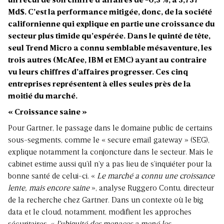
un recul de son chiffre d’affaires de -0,3 %, à 3,737
Md$. C’est la performance mitigée, donc, de la société
californienne qui explique en partie une croissance du
secteur plus timide qu’espérée. Dans le quinté de tête,
seul Trend Micro a connu semblable mésaventure, les
trois autres (McAfee, IBM et EMC) ayant au contraire
vu leurs chiffres d’affaires progresser. Ces cinq
entreprises représentent à elles seules près de la
moitié du marché.
« Croissance saine »
Pour Gartner, le passage dans le domaine public de certains
sous-segments, comme le « secure email gateway » (SEG),
explique notamment la conjoncture dans le secteur. Mais le
cabinet estime aussi qu’il n’y a pas lieu de s’inquiéter pour la
bonne santé de celui-ci. «
Le marché a connu une croissance
lente, mais encore saine
», analyse Ruggero Contu, directeur
de la recherche chez Gartner. Dans un contexte où le big
data et le cloud, notamment, modifient les approches