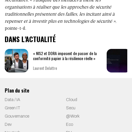
sécuritaires, «
l’ubiquité des menaces a mené les
organisations à réaliser que les approches de sécurité
traditionnelles présentent des failles, les incitant ainsi à
repenser et à investir plus en technologies de sécurité »
,
pointe-t-il.
DANS L'ACTUALITÉ
« NIS2 et DORA imposent de passer de la
conformité papier à la résilience réelle »
Laurent Delattre
Plan du site
Data / IA
Cloud
Green IT
Secu
Gouvernance
@Work
Dev
Eco