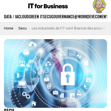
DATA / IA
CLOUD
GREEN IT
SECU
GOUVERNANCE
@WORK
DEV
ECO
NEWTE
Home
Secu
Les industriels de l’IT vont financer des projets o
SECU