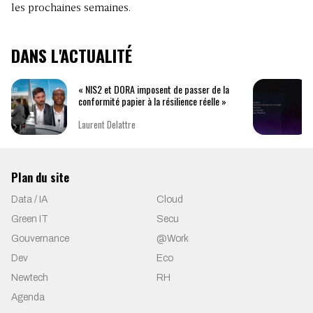
les prochaines semaines.
DANS L'ACTUALITÉ
« NIS2 et DORA imposent de passer de la
conformité papier à la résilience réelle »
Laurent Delattre
Plan du site
Data / IA
Cloud
Green IT
Secu
Gouvernance
@Work
Dev
Eco
Newtech
RH
Agenda