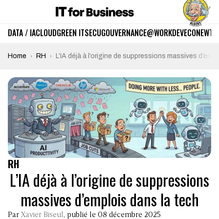
DATA / IA
CLOUD
GREEN IT
SECU
GOUVERNANCE
@WORK
DEV
ECO
NEWTE
Home
RH
L’IA déjà à l’origine de suppressions massives d’empl
RH
L’IA déjà à l’origine de suppressions
massives d’emplois dans la tech
Par
Xavier Biseul
, publié le 08 décembre 2025