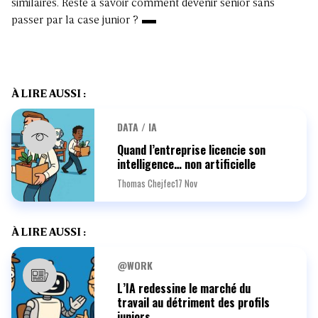
similaires. Reste à savoir comment devenir senior sans
passer par la case junior ?
À LIRE AUSSI :
DATA / IA
Quand l’entreprise licencie son
intelligence… non artificielle
Thomas Chejfec
17 Nov
À LIRE AUSSI :
@WORK
L’IA redessine le marché du
travail au détriment des profils
juniors