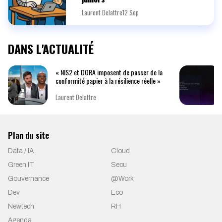
Laurent Delattre
12 Sep
DANS L'ACTUALITÉ
« NIS2 et DORA imposent de passer de la
conformité papier à la résilience réelle »
Laurent Delattre
Plan du site
Data / IA
Cloud
Green IT
Secu
Gouvernance
@Work
Dev
Eco
Newtech
RH
Agenda