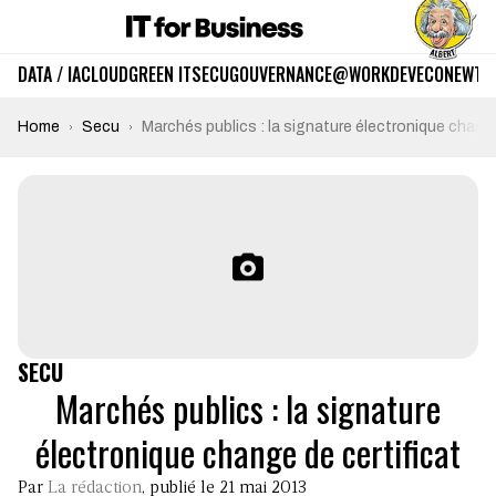
DATA / IA
CLOUD
GREEN IT
SECU
GOUVERNANCE
@WORK
DEV
ECO
NEWTE
Home
Secu
Marchés publics : la signature électronique change
SECU
Marchés publics : la signature
électronique change de certificat
Par
La rédaction
, publié le 21 mai 2013