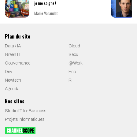
je me soigne !
Marie Varandat
Plan du site
Data / IA
Cloud
Green IT
Secu
Gouvernance
@Work
Dev
Eco
Newtech
RH
Agenda
Nos sites
Studio IT for Business
Projets Informatiques