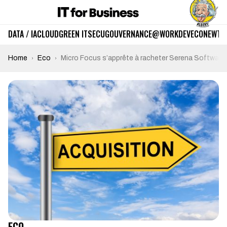
DATA / IA
CLOUD
GREEN IT
SECU
GOUVERNANCE
@WORK
DEV
ECO
NEWTE
Home
Eco
Micro Focus s’apprête à racheter Serena Software
ECO