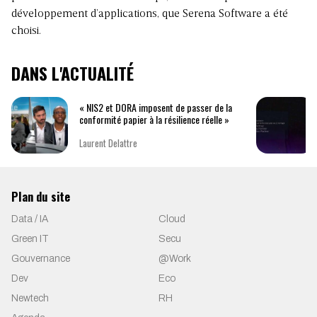
développement d’applications, que Serena Software a été
choisi.
DANS L'ACTUALITÉ
« NIS2 et DORA imposent de passer de la
conformité papier à la résilience réelle »
Laurent Delattre
Plan du site
Data / IA
Cloud
Green IT
Secu
Gouvernance
@Work
Dev
Eco
Newtech
RH