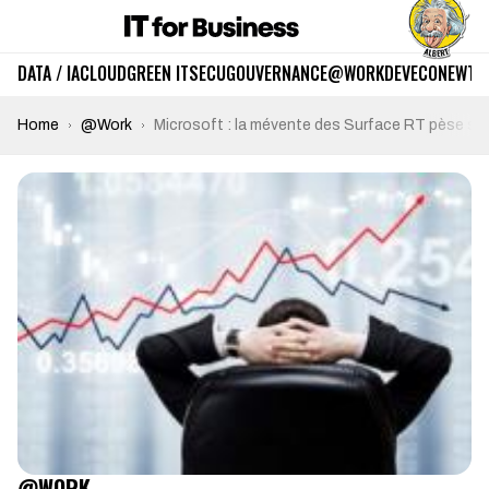
DATA / IA
CLOUD
GREEN IT
SECU
GOUVERNANCE
@WORK
DEV
ECO
NEWTE
Home
@Work
Microsoft : la mévente des Surface RT pèse sur
@WORK