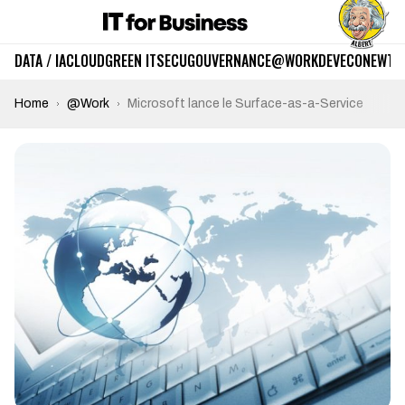
DATA / IA
CLOUD
GREEN IT
SECU
GOUVERNANCE
@WORK
DEV
ECO
NEWTE
Home
@Work
Microsoft lance le Surface-as-a-Service