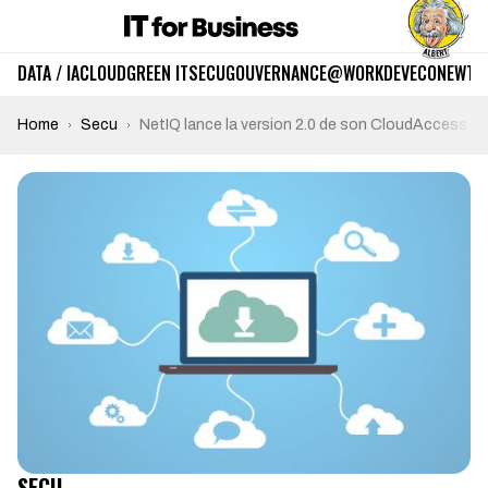
DATA / IA
CLOUD
GREEN IT
SECU
GOUVERNANCE
@WORK
DEV
ECO
NEWTE
Home
Secu
NetIQ lance la version 2.0 de son CloudAccess
SECU