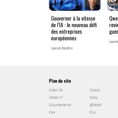
Gouverner à la vitesse
Qwen
de l’IA : le nouveau défi
revi
des entreprises
guer
européennes
Lauren
Laurent Delattre
Plan du site
Data / IA
Cloud
Green IT
Secu
Gouvernance
@Work
Dev
Eco