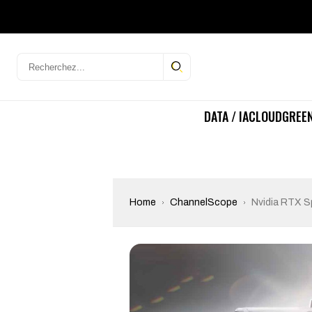
DATA / IA
CLOUD
GREEN
Home
ChannelScope
Nvidia RTX S