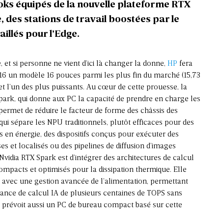
oks équipés de la nouvelle plateforme RTX
, des stations de travail boostées par le
illés pour l’Edge.
e, et si personne ne vient d’ici là changer la donne,
HP
fera
6 un modèle 16 pouces parmi les plus fin du marché (15,73
et l’un des plus puissants. Au cœur de cette prouesse, la
park, qui donne aux PC la capacité de prendre en charge les
ermet de réduire le facteur de forme des châssis des
ui sépare les NPU traditionnels, plutôt efficaces pour des
 en énergie, des dispositifs conçus pour exécuter des
 et localisés ou des pipelines de diffusion d’images
Nvidia RTX Spark est d’intégrer des architectures de calcul
ompacts et optimisés pour la dissipation thermique. Elle
 avec une gestion avancée de l’alimentation, permettant
sance de calcul IA de plusieurs centaines de TOPS sans
P prévoit aussi un PC de bureau compact basé sur cette