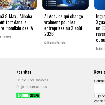
3.8-Max : Alibaba
AI Act : ce qui change
Ingr
ent fort dans la
vraiment pour les
Xgua
re mondiale des IA
entreprises au 2 août
un E
2026
reve
t Delattre
et a
Guillaume Perissat
Frédéri
Nos sites
Newsl
Studio IT for Business
Courrie
Projets Informatiques
J’acc
conditio