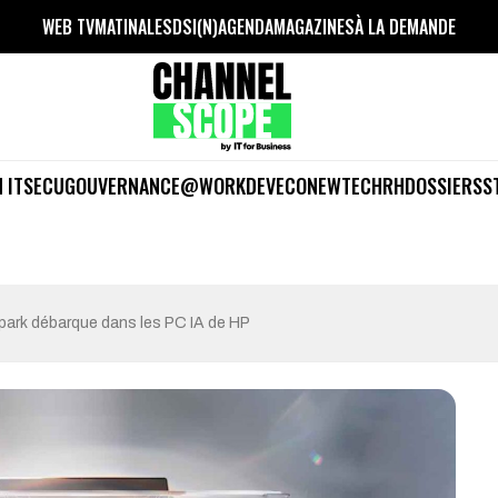
WEB TV
MATINALES
DSI(N)
AGENDA
MAGAZINES
À LA DEMANDE
 IT
SECU
GOUVERNANCE
@WORK
DEV
ECO
NEWTECH
RH
DOSSIERS
S
park débarque dans les PC IA de HP