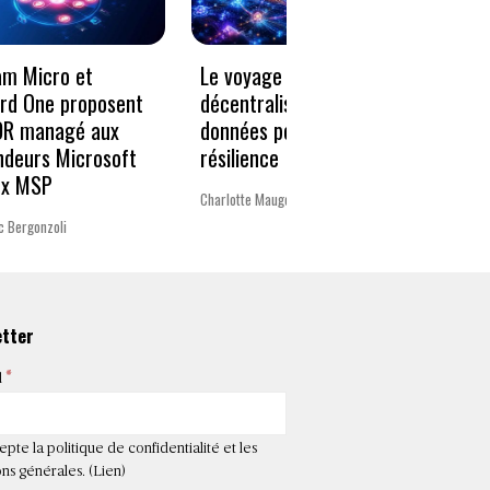
Le voyage vers la
« Un 
am Micro et
décentralisation des
pour 
rd One proposent
données pour plus de
Europ
DR managé aux
résilience
ndeurs Microsoft
La rédac
ux MSP
Charlotte Mauger
c Bergonzoli
etter
*
l
epte la politique de confidentialité et les
ns générales. (
Lien
)