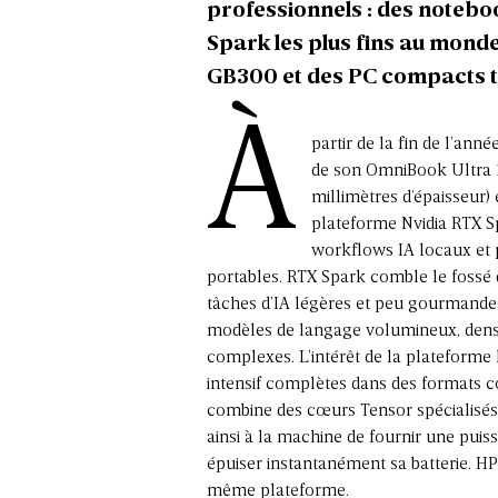
professionnels
: des notebo
Spark les plus fins au monde
GB300
et des PC compacts ta
À
partir de la fin de l’anné
de son OmniBook Ultra 1
millimètres d’épaisseur) 
plateforme Nvidia RTX S
workflows IA locaux et p
portables. RTX Spark comble le fossé q
tâches d’IA légères et peu gourmandes
modèles de langage volumineux, denses
complexes. L’intérêt de la plateforme 
intensif complètes dans des formats c
combine des cœurs Tensor spécialisés
ainsi à la machine de fournir une puis
épuiser instantanément sa batterie. H
même plateforme.