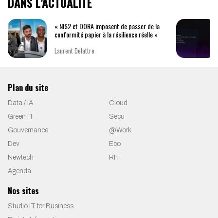
DANS L'ACTUALITÉ
« NIS2 et DORA imposent de passer de la
conformité papier à la résilience réelle »
Laurent Delattre
Plan du site
Data / IA
Cloud
Green IT
Secu
Gouvernance
@Work
Dev
Eco
Newtech
RH
Agenda
Nos sites
Studio IT for Business