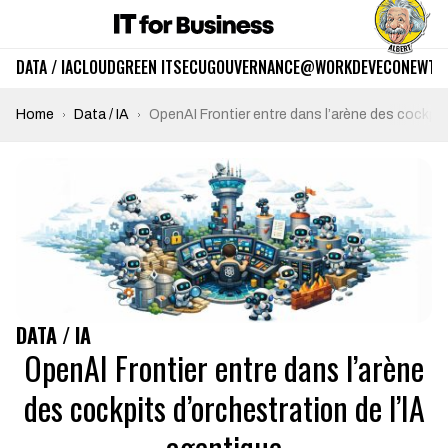
DATA / IA
CLOUD
GREEN IT
SECU
GOUVERNANCE
@WORK
DEV
ECO
NEWTE
Home
Data / IA
OpenAI Frontier entre dans l’arène des cockpit
DATA / IA
OpenAI Frontier entre dans l’arène
des cockpits d’orchestration de l’IA
agentique