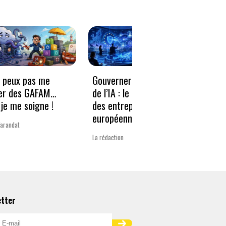
e peux pas me
Gouverner à la vitesse
Qwen3
er des GAFAM…
de l’IA : le nouveau défi
revie
je me soigne !
des entreprises
guerr
européennes
Varandat
Laurent 
La rédaction
etter