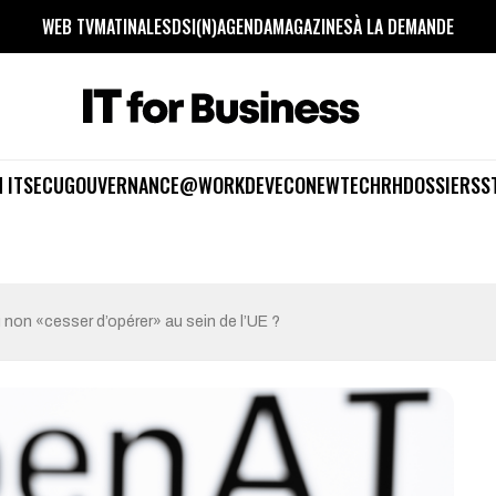
WEB TV
MATINALES
DSI(N)
AGENDA
MAGAZINES
À LA DEMANDE
 IT
SECU
GOUVERNANCE
@WORK
DEV
ECO
NEWTECH
RH
DOSSIERS
S
 non «cesser d’opérer» au sein de l’UE ?