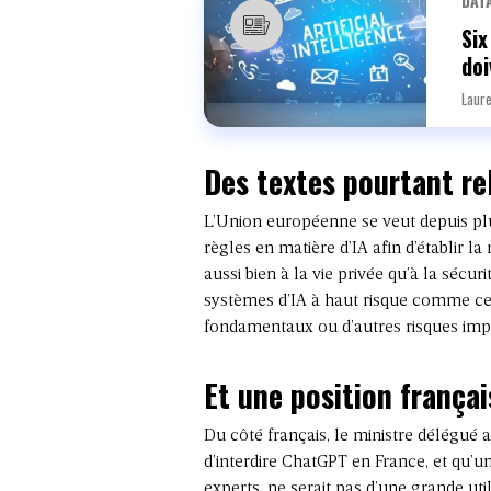
DATA
Six
doi
Laure
Des textes pourtant re
L’Union européenne se veut depuis plu
règles en matière d’IA afin d’établir 
aussi bien à la vie privée qu’à la sécuri
systèmes d’IA à haut risque comme ceu
fondamentaux ou d’autres risques imp
Et une position françai
Du côté français, le ministre délégué a
d’interdire ChatGPT en France, et qu’
experts, ne serait pas d’une grande util