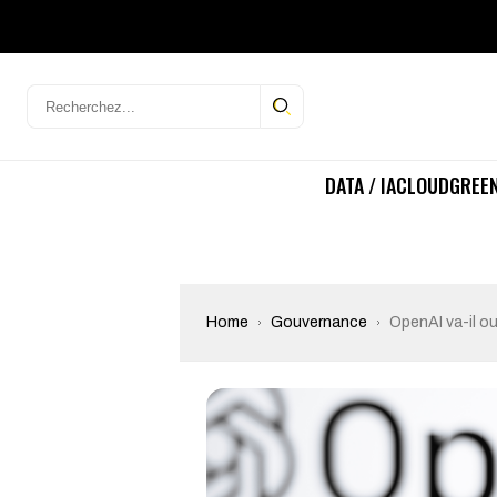
DATA / IA
CLOUD
GREEN
Home
Gouvernance
OpenAI va-il ou