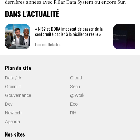
dernières années avec Pillar Data System ou encore Sun…
DANS L'ACTUALITÉ
« NIS2 et DORA imposent de passer de la
conformité papier à la résilience réelle »
Laurent Delattre
Plan du site
Data / IA
Cloud
Green IT
Secu
Gouvernance
@Work
Dev
Eco
Newtech
RH
Agenda
Nos sites