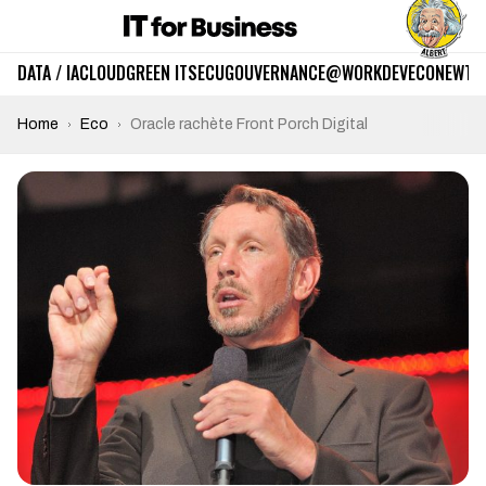
DATA / IA
CLOUD
GREEN IT
SECU
GOUVERNANCE
@WORK
DEV
ECO
NEWTE
Home
Eco
Oracle rachète Front Porch Digital