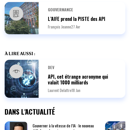
GOUVERNANCE
L’AIFE prend la PISTE des API
François Jeanne
27 Avr
À LIRE AUSSI :
DEV
API, cet étrange acronyme qui
valait 1000 milliards
Laurent Delattre
18 Jan
DANS L'ACTUALITÉ
Gouverner à la vitesse de l’IA : le nouveau