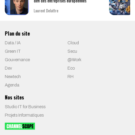
défi des entreprises européennes
Laurent Delattre
Plan du site
Data / IA
Cloud
Green IT
Secu
Gouvernance
@Work
Dev
Eco
Newtech
RH
Agenda
Nos sites
Studio IT for Business
Projets Informatiques