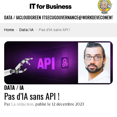
DATA / IA
CLOUD
GREEN IT
SECU
GOUVERNANCE
@WORK
DEV
ECO
NEWTE
Home
Data / IA
Pas d’IA sans API !
DATA / IA
Pas d’IA sans API !
Par
La rédaction
, publié le 12 décembre 2023