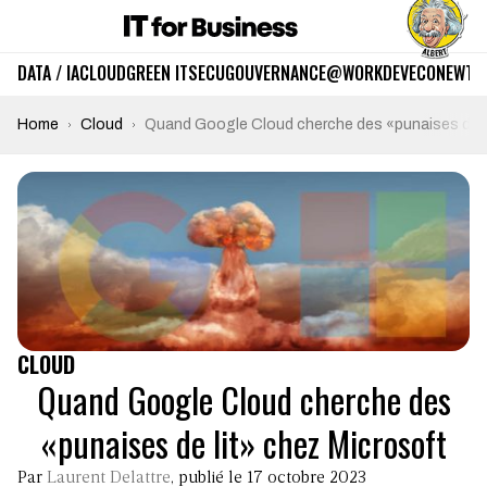
DATA / IA
CLOUD
GREEN IT
SECU
GOUVERNANCE
@WORK
DEV
ECO
NEWTE
Home
Cloud
Quand Google Cloud cherche des «punaises de l
CLOUD
Quand Google Cloud cherche des
«punaises de lit» chez Microsoft
Par
Laurent Delattre
, publié le 17 octobre 2023