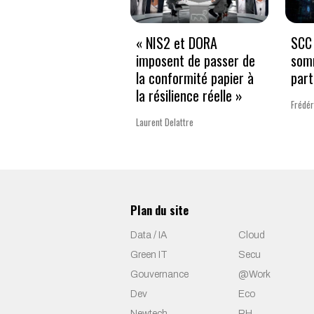
« NIS2 et DORA
SCC 
imposent de passer de
som
la conformité papier à
part
la résilience réelle »
Frédér
Laurent Delattre
Plan du site
Data / IA
Cloud
Green IT
Secu
Gouvernance
@Work
Dev
Eco
Newtech
RH