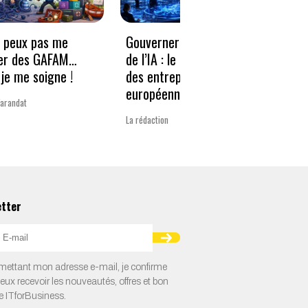
e peux pas me
Gouverner à la vitesse
Qwen3
er des GAFAM…
de l’IA : le nouveau défi
revie
je me soigne !
des entreprises
guerr
européennes
Varandat
Laurent 
La rédaction
etter
ettant mon adresse e-mail, je confirme
veux recevoir les nouveautés, offres et bon
e ITforBusiness.