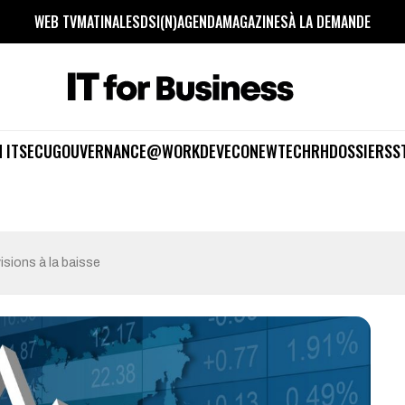
WEB TV
MATINALES
DSI(N)
AGENDA
MAGAZINES
À LA DEMANDE
 IT
SECU
GOUVERNANCE
@WORK
DEV
ECO
NEWTECH
RH
DOSSIERS
S
sions à la baisse