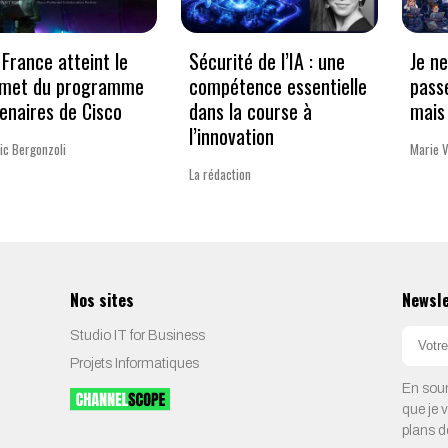
France atteint le
Sécurité de l’IA : une
Je n
met du programme
compétence essentielle
pass
enaires de Cisco
dans la course à
mais 
l’innovation
ic Bergonzoli
Marie 
La rédaction
Nos sites
Newsl
Studio IT for Business
Projets Informatiques
En soum
que je 
plans d