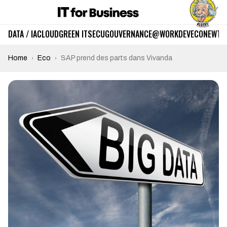
DATA / IA
CLOUD
GREEN IT
SECU
GOUVERNANCE
@WORK
DEV
ECO
NEWTE
Home
Eco
SAP prend des parts dans Vivanda