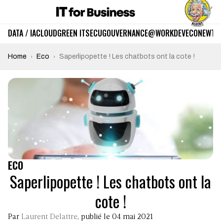
DATA / IA
CLOUD
GREEN IT
SECU
GOUVERNANCE
@WORK
DEV
ECO
NEWTE
Home
Eco
Saperlipopette ! Les chatbots ont la cote !
ECO
Saperlipopette ! Les chatbots ont la
cote !
Par
Laurent Delattre
, publié le 04 mai 2021