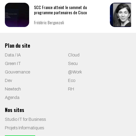
SCC France atteint le sommet du
programme partenaires de Cisco
Frédéric Bergonzoli
Plan du site
Data / IA
Cloud
Green IT
Secu
Gouvernance
@Work
Dev
Eco
Newtech
RH
Agenda
Nos sites
Studio IT for Business
Projets Informatiques