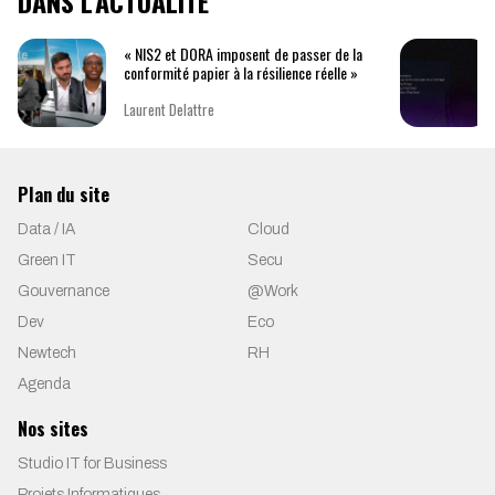
DANS L'ACTUALITÉ
« NIS2 et DORA imposent de passer de la
conformité papier à la résilience réelle »
Laurent Delattre
Plan du site
Data / IA
Cloud
Green IT
Secu
Gouvernance
@Work
Dev
Eco
Newtech
RH
Agenda
Nos sites
Studio IT for Business
Projets Informatiques