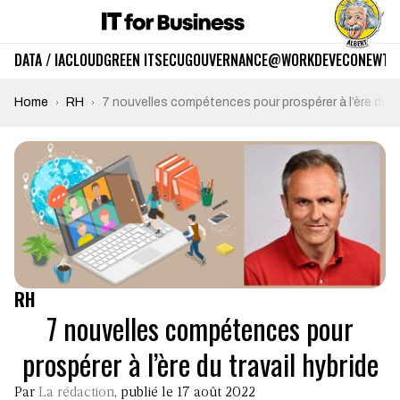
DATA / IA
CLOUD
GREEN IT
SECU
GOUVERNANCE
@WORK
DEV
ECO
NEWTE
Home
RH
7 nouvelles compétences pour prospérer à l’ère du tr
RH
7 nouvelles compétences pour
prospérer à l’ère du travail hybride
Par
La rédaction
, publié le 17 août 2022