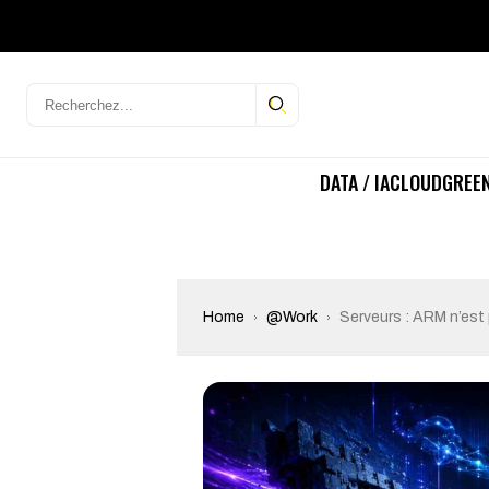
DATA / IA
CLOUD
GREEN
Home
@Work
Serveurs : ARM n’est 