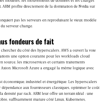
 des modèles, les mouvements de données et les charges
, ARM profite directement de la domination de Nvidia sur
conquiert pas les serveurs en reproduisant le vieux modèle
 du serveur change.
us fondeurs de fait
à chercher du côté des hyperscalers.
AWS a ouvert la voie
érations une option courante pour les workloads cloud
en source, les microservices et certains traitements
ec Axion. Microsoft Azure a engagé la même logique avec
 est économique, industriel et énergétique. Les hyperscalers
eur dépendance aux fournisseurs classiques, optimiser le coût
la densité par rack. ARM leur offre un terrain idéal : une
 sobre, suffisamment mature côté Linux,
Kubernetes
,