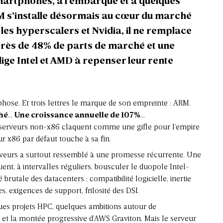
rtphones, à l’embarqué et à quelques
M s’installe désormais au cœur du marché
 les hyperscalers et Nvidia, il ne remplace
près de 48% de parts de marché et une
blige Intel et AMD à repenser leur rente
ose. Et trois lettres le marque de son empreinte : ARM.
ché
…
Une croissance annuelle de 107%
…
 serveurs non-x86 claquent comme une gifle pour l’empire
ur x86
par défaut touche à sa fin.
veurs
a surtout ressemblé à une promesse récurrente. Une
ent, à intervalles réguliers, bousculer le duopole Intel-
 brutale des datacenters : compatibilité logicielle, inertie
, exigences de support, frilosité des DSI.
ques projets HPC, quelques ambitions autour de
e et la montée progressive d’AWS Graviton. Mais le serveur