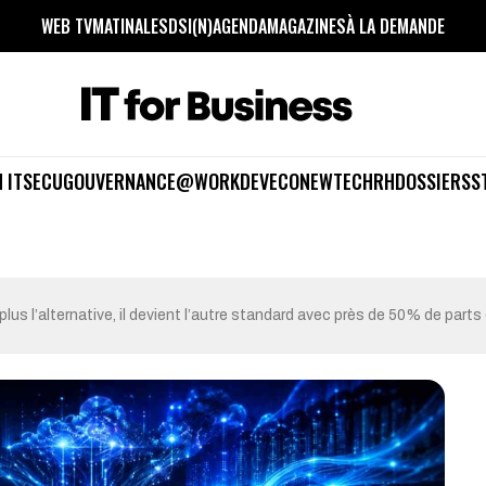
WEB TV
MATINALES
DSI(N)
AGENDA
MAGAZINES
À LA DEMANDE
 IT
SECU
GOUVERNANCE
@WORK
DEV
ECO
NEWTECH
RH
DOSSIERS
S
plus l’alternative, il devient l’autre standard avec près de 50% de part