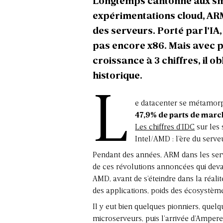
Longtemps cantonné aux sma
expérimentations cloud, AR
des serveurs. Porté par l’IA,
pas encore x86. Mais avec 
croissance à 3 chiffres, il o
historique.
L
e datacenter se métamorph
47,9% de parts de mar
Les chiffres d’IDC
sur les
Intel/AMD : l’ère du
serve
Pendant des années,
ARM dans les ser
de ces révolutions annoncées qui devai
AMD, avant de s’éteindre dans la réalité
des applications, poids des écosystèmes
Il y eut bien quelques pionniers, quel
microserveurs, puis l’arrivée d’Amper