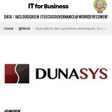
DATA / IA
CLOUD
GREEN IT
SECU
GOUVERNANCE
@WORK
DEV
ECO
NEWTE
Home
@Work
Spécialiste des systèmes embarqués, Dunasys 
@WORK