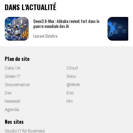
DANS L'ACTUALITÉ
Qwen3.8-Max : Alibaba revient fort dans la
guerre mondiale des IA
Laurent Delattre
Plan du site
Data / IA
Cloud
Green IT
Secu
Gouvernance
@Work
Dev
Eco
Newtech
RH
Agenda
Nos sites
Studio IT for Business