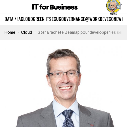
DATA / IA
CLOUD
GREEN IT
SECU
GOUVERNANCE
@WORK
DEV
ECO
NEWTE
Home
Cloud
Steria rachète Beamap pour développer les servi