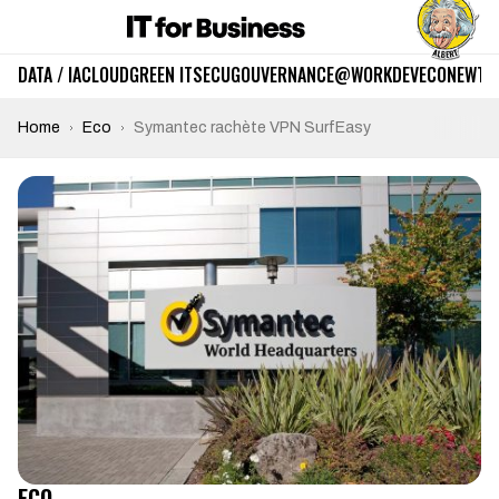
DATA / IA
CLOUD
GREEN IT
SECU
GOUVERNANCE
@WORK
DEV
ECO
NEWTE
Home
Eco
Symantec rachète VPN SurfEasy
ECO