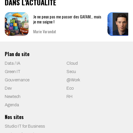
DANS L'ACTUALITÉ
Je ne peux pas me passer des GAFAM… mais
je me soigne !
Marie Varandat
Plan du site
Data / IA
Cloud
Green IT
Secu
Gouvernance
@Work
Dev
Eco
Newtech
RH
Agenda
Nos sites
Studio IT for Business