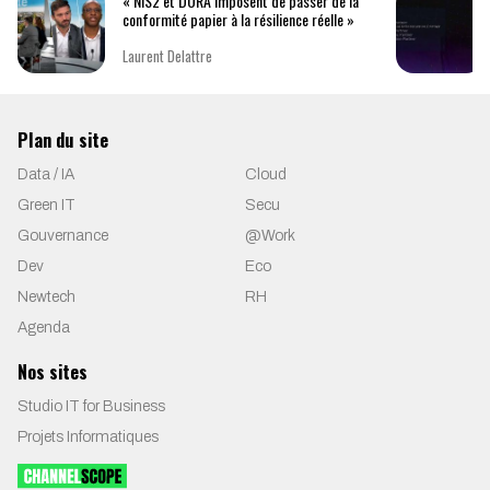
« NIS2 et DORA imposent de passer de la
conformité papier à la résilience réelle »
Laurent Delattre
Plan du site
Data / IA
Cloud
Green IT
Secu
Gouvernance
@Work
Dev
Eco
Newtech
RH
Agenda
Nos sites
Studio IT for Business
Projets Informatiques