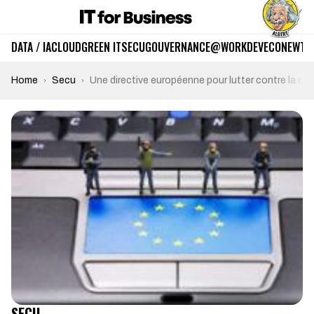
DATA / IA
CLOUD
GREEN IT
SECU
GOUVERNANCE
@WORK
DEV
ECO
NEWTE
Home
Secu
Une directive européenne pour lutter contre la cyb
SECU