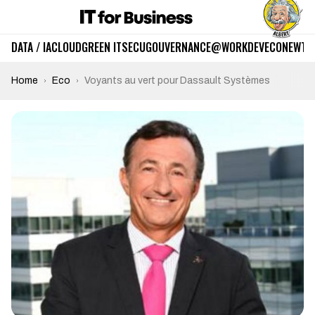
DATA / IA
CLOUD
GREEN IT
SECU
GOUVERNANCE
@WORK
DEV
ECO
NEWTE
Home
Eco
Voyants au vert pour Dassault Systèmes