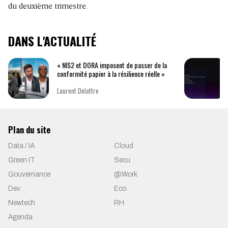
du deuxième trimestre.
DANS L'ACTUALITÉ
« NIS2 et DORA imposent de passer de la
conformité papier à la résilience réelle »
Laurent Delattre
Plan du site
Data / IA
Cloud
Green IT
Secu
Gouvernance
@Work
Dev
Eco
Newtech
RH
Agenda