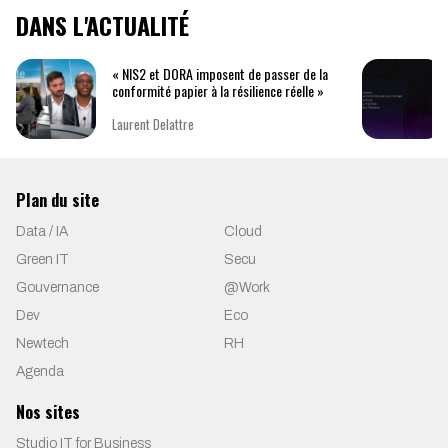
DANS L'ACTUALITÉ
« NIS2 et DORA imposent de passer de la
conformité papier à la résilience réelle »
Laurent Delattre
Plan du site
Data / IA
Cloud
Green IT
Secu
Gouvernance
@Work
Dev
Eco
Newtech
RH
Agenda
Nos sites
Studio IT for Business