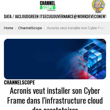
DATA / IA
CLOUD
GREEN IT
SECU
GOUVERNANCE
@WORK
DEV
ECO
NEWTE
Home
ChannelScope
Acronis veut installer son Cyber Frame d
CHANNELSCOPE
Acronis veut installer son Cyber
Frame dans l’infrastructure cloud
des prestataires