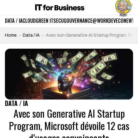
DATA / IA
CLOUD
GREEN IT
SECU
GOUVERNANCE
@WORK
DEV
ECO
NEWTE
Home
Data / IA
Avec son Generative AI Startup Program, Micr
DATA / IA
Avec son Generative AI Startup
Program, Microsoft dévoile 12 cas
d’usages convaincants