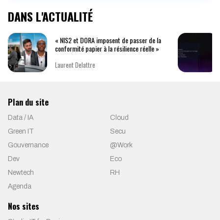
DANS L'ACTUALITÉ
« NIS2 et DORA imposent de passer de la
conformité papier à la résilience réelle »
Laurent Delattre
Plan du site
Data / IA
Cloud
Green IT
Secu
Gouvernance
@Work
Dev
Eco
Newtech
RH
Agenda
Nos sites