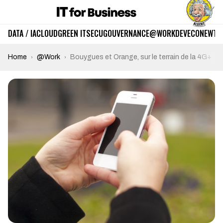
DATA / IA
CLOUD
GREEN IT
SECU
GOUVERNANCE
@WORK
DEV
ECO
NEWTE
Home
@Work
Bouygues et Orange, sur le terrain de la 4G+