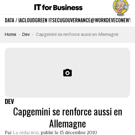
DATA / IA
CLOUD
GREEN IT
SECU
GOUVERNANCE
@WORK
DEV
ECO
NEWTE
Home
Dev
Capgemini se renforce aussi en Allemagne
DEV
Capgemini se renforce aussi en
Allemagne
Par
La rédaction
, publié le 15 décembre 2010