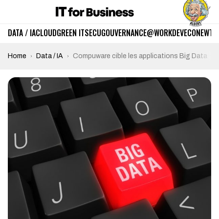
DATA / IA
CLOUD
GREEN IT
SECU
GOUVERNANCE
@WORK
DEV
ECO
NEWTE
Home
Data / IA
Compuware cible les applications Big Data