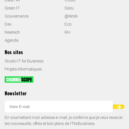
Data / IA
Cloud
Green IT
Secu
Gouvernance
@Work
Dev
Eco
Newtech
RH
Agenda
Nos sites
Studio IT for Business
Projets Informatiques
Newsletter
En soumettant mon adresse e-mail, je confirme que je veux recevoir
les nouveautés, offres et bon plans de ITforBusiness.