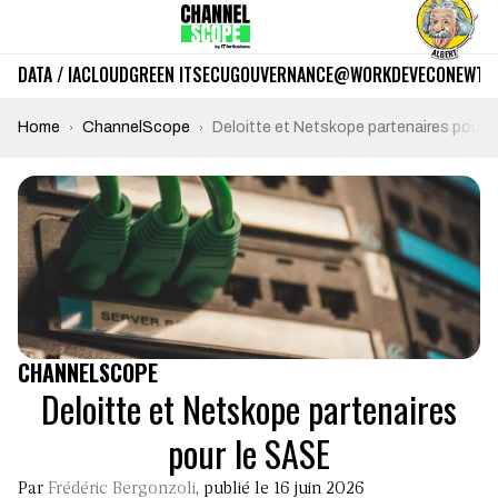
DATA / IA
CLOUD
GREEN IT
SECU
GOUVERNANCE
@WORK
DEV
ECO
NEWTE
Home
ChannelScope
Deloitte et Netskope partenaires pour 
CHANNELSCOPE
Deloitte et Netskope partenaires
pour le SASE
Par
Frédéric Bergonzoli
, publié le 16 juin 2026