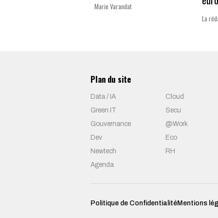
Marie Varandat
La réd
Plan du site
Data / IA
Cloud
Green IT
Secu
Gouvernance
@Work
Dev
Eco
Newtech
RH
Agenda
Politique de Confidentialité
Mentions lé