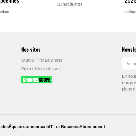
202
Laurent Delattre
action
Guillau
Nos sites
Newsl
Studio IT for Business
Projets Informatiques
En soum
que je 
plans d
gales
Équipe commerciale
IT for Business
Abonnement