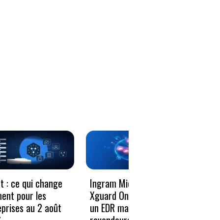
Le vo
t : ce qui change
Ingram Micro et
décen
ment pour les
Xguard One proposent
donné
eprises au 2 août
un EDR managé aux
résili