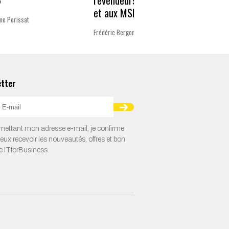
6
revendeurs Microsoft
et aux MSP
Charlot
me Perissat
Frédéric Bergonzoli
etter
ettant mon adresse e-mail, je confirme
veux recevoir les nouveautés, offres et bon
e ITforBusiness.