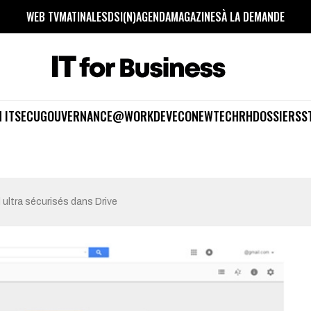
WEB TV
MATINALES
DSI(N)
AGENDA
MAGAZINES
À LA DEMANDE
 IT
SECU
GOUVERNANCE
@WORK
DEV
ECO
NEWTECH
RH
DOSSIERS
S
 ultra sécurisés dans Drive