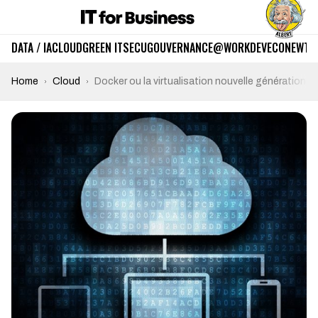
DATA / IA
CLOUD
GREEN IT
SECU
GOUVERNANCE
@WORK
DEV
ECO
NEWTE
Home
Cloud
Docker ou la virtualisation nouvelle génération