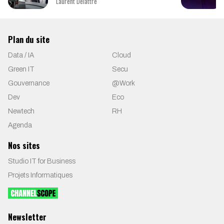
Laurent Delattre
Plan du site
Data / IA
Cloud
Green IT
Secu
Gouvernance
@Work
Dev
Eco
Newtech
RH
Agenda
Nos sites
Studio IT for Business
Projets Informatiques
Newsletter