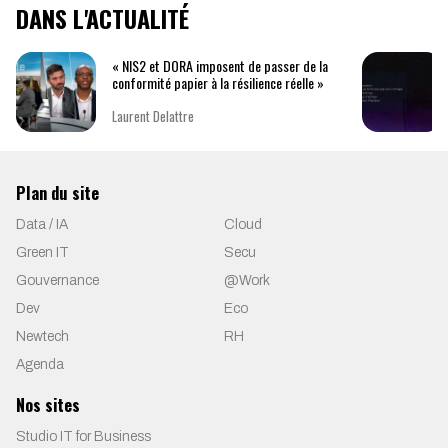
DANS L'ACTUALITÉ
« NIS2 et DORA imposent de passer de la
conformité papier à la résilience réelle »
Laurent Delattre
Plan du site
Data / IA
Cloud
Green IT
Secu
Gouvernance
@Work
Dev
Eco
Newtech
RH
Agenda
Nos sites
Studio IT for Business