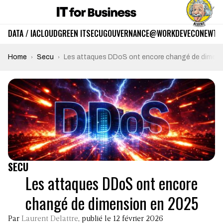
DATA / IA
CLOUD
GREEN IT
SECU
GOUVERNANCE
@WORK
DEV
ECO
NEWTE
Home
Secu
Les attaques DDoS ont encore changé de dimens
SECU
Les attaques DDoS ont encore
changé de dimension en 2025
Par
Laurent Delattre
, publié le 12 février 2026