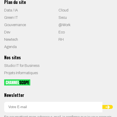
Plan du site
Data / IA
Cloud
Green IT
Secu
Gouvernance
@Work
Dev
Eco
Newtech
RH
Agenda
Nos sites
Studio IT for Business
Projets Informatiques
Newsletter