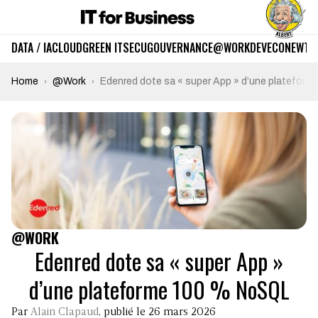
DATA / IA
CLOUD
GREEN IT
SECU
GOUVERNANCE
@WORK
DEV
ECO
NEWTE
Home
@Work
Edenred dote sa « super App » d’une platefor
@WORK
Edenred dote sa « super App »
d’une plateforme 100 % NoSQL
Par
Alain Clapaud
, publié le 26 mars 2026