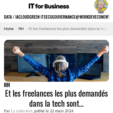
DATA / IA
CLOUD
GREEN IT
SECU
GOUVERNANCE
@WORK
DEV
ECO
NEWTE
Home
RH
Et les freelances les plus demandés dans la tech s
RH
Et les freelances les plus demandés
dans la tech sont…
Par
La rédaction
, publié le 22 mars 2024