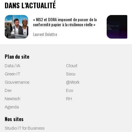
DANS L'ACTUALITÉ
« NIS2 et DORA imposent de passer de la
conformité papier à la résilience réelle »
Laurent Delattre
Plan du site
Data / IA
Cloud
Green IT
Secu
Gouvernance
@Work
Dev
Eco
Newtech
RH
Agenda
Nos sites
Studio IT for Business