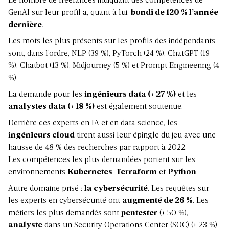
Le nombre de freelances indiquant des compétences de
GenAI sur leur profil a, quant à lui,
bondi de 120 % l’année
dernière
.
Les mots les plus présents sur les profils des indépendants
sont, dans l’ordre, NLP (39 %), PyTorch (24 %), ChatGPT (19
%), Chatbot (13 %), Midjourney (5 %) et Prompt Engineering (4
%).
La demande pour les
ingénieurs data (+ 27 %)
et les
analystes data (+ 18 %)
est également soutenue.
Derrière ces experts en IA et en data science, les
ingénieurs cloud
tirent aussi leur épingle du jeu avec une
hausse de 48 % des recherches par rapport à 2022.
Les compétences les plus demandées portent sur les
environnements
Kubernetes
,
Terraform
et
Python
.
Autre domaine prisé :
la cybersécurité
. Les requêtes sur
les experts en cybersécurité ont
augmenté de 26 %
. Les
métiers les plus demandés sont
pentester
(+ 50 %),
analyste
dans un Security Operations Center (SOC) (+ 23 %)