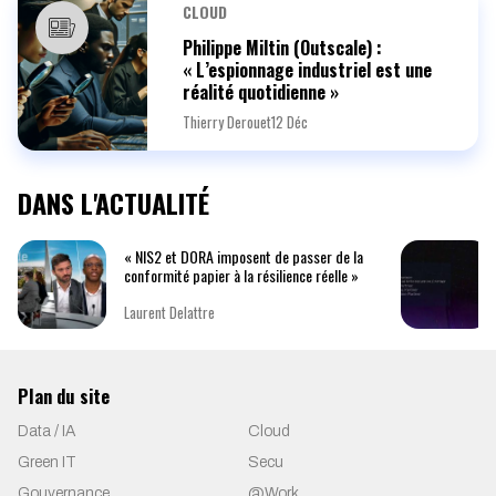
CLOUD
Philippe Miltin (Outscale) :
« L’espionnage industriel est une
réalité quotidienne »
Thierry Derouet
12 Déc
DANS L'ACTUALITÉ
« NIS2 et DORA imposent de passer de la
conformité papier à la résilience réelle »
Laurent Delattre
Plan du site
Data / IA
Cloud
Green IT
Secu
Gouvernance
@Work