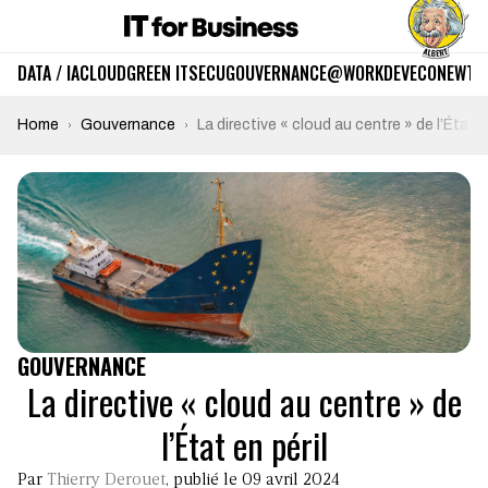
DATA / IA
CLOUD
GREEN IT
SECU
GOUVERNANCE
@WORK
DEV
ECO
NEWTE
Home
Gouvernance
La directive « cloud au centre » de l’État e
GOUVERNANCE
La directive « cloud au centre » de
l’État en péril
Par
Thierry Derouet
, publié le 09 avril 2024