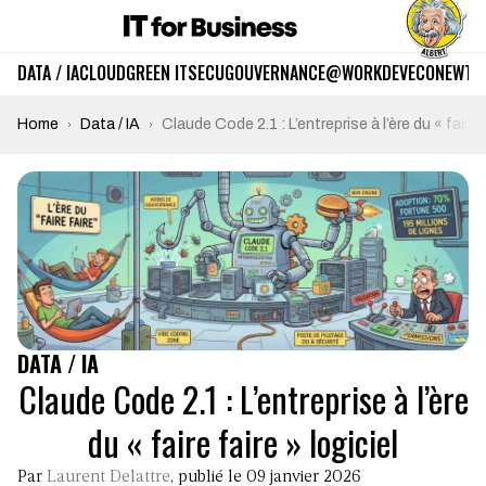
DATA / IA
CLOUD
GREEN IT
SECU
GOUVERNANCE
@WORK
DEV
ECO
NEWTE
Home
Data / IA
Claude Code 2.1 : L’entreprise à l’ère du « faire f
DATA / IA
Claude Code 2.1 : L’entreprise à l’ère
du « faire faire » logiciel
Par
Laurent Delattre
, publié le 09 janvier 2026