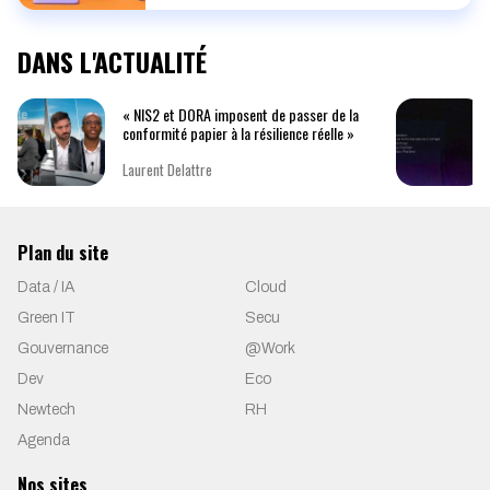
DANS L'ACTUALITÉ
« NIS2 et DORA imposent de passer de la
conformité papier à la résilience réelle »
Laurent Delattre
Plan du site
Data / IA
Cloud
Green IT
Secu
Gouvernance
@Work
Dev
Eco
Newtech
RH
Agenda
Nos sites