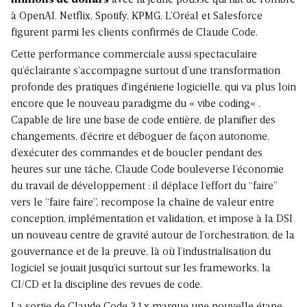
millions de dollars
avec la jeune pousse qui fait de l’ombre
à OpenAI. Netflix, Spotify, KPMG, L’Oréal et Salesforce
figurent parmi les clients confirmés de Claude Code.
Cette performance commerciale aussi spectaculaire
qu’éclairante s’accompagne surtout d’
une transformation
profonde des pratiques d’ingénierie logicielle
, qui va plus loin
encore que le nouveau paradigme du «
vibe coding
« .
Capable de lire une base de code entière, de planifier des
changements, d’écrire et déboguer de façon autonome,
d’exécuter des commandes et de boucler pendant des
heures sur une tâche, Claude Code bouleverse
l’économie
du travail de développement
: il déplace l’effort du “faire”
vers le “faire faire”, recompose
la chaîne de valeur
entre
conception, implémentation et validation, et impose à la DSI
un nouveau centre de gravité autour de l’orchestration, de la
gouvernance et de la preuve, là où l’industrialisation du
logiciel se jouait jusqu’ici surtout sur les frameworks, la
CI/CD et la discipline des revues de code.