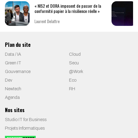
« NIS2 et DORA imposent de passer de la
conformité papier à la résilience réelle »
Laurent Delattre
Plan du site
Data / IA
Cloud
Green IT
Secu
Gouvernance
@Work
Dev
Eco
Newtech
RH
Agenda
Nos sites
Studio IT for Business
Projets Informatiques