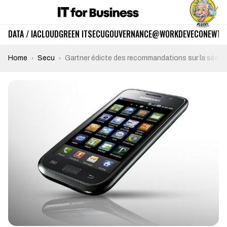
DATA / IA
CLOUD
GREEN IT
SECU
GOUVERNANCE
@WORK
DEV
ECO
NEWTE
Home
Secu
Gartner édicte des recommandations sur la sécuri