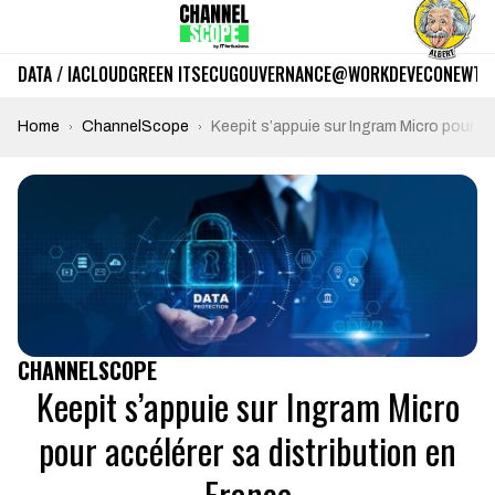
DATA / IA
CLOUD
GREEN IT
SECU
GOUVERNANCE
@WORK
DEV
ECO
NEWTE
Home
ChannelScope
Keepit s’appuie sur Ingram Micro pour ac
CHANNELSCOPE
Keepit s’appuie sur Ingram Micro
pour accélérer sa distribution en
France